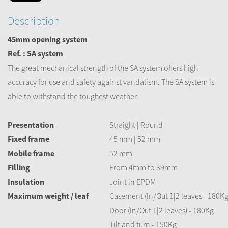
Description
45mm opening system
Ref. : SA system
The great mechanical strength of the SA system offers high
accuracy for use and safety against vandalism. The SA system is
able to withstand the toughest weather.
Presentation
Straight | Round
Fixed frame
45 mm | 52 mm
Mobile frame
52 mm
Filling
From 4mm to 39mm
Insulation
Joint in EPDM
Maximum weight / leaf
Casement (In/Out 1|2 leaves - 180K
Door (In/Out 1|2 leaves) - 180Kg
Tilt and turn - 150Kg