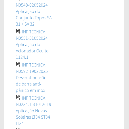
N0548-02052024
Aplicação do
Conjunto Topos SA
31 + SA 32
INF TECNICA
N0551-31052024
Aplicação do
Acionador Oculto
1124.1
INF TECNICA
N0592-19022025
Descontinuação
de barra anti-
pânico em inox
INF TECNICA
N0234.1-31012019
Aplicação Novas
Soleiras LT34 ST34
IT34