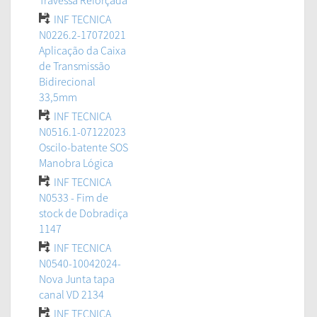
Travessa Reforçada
INF TECNICA
N0226.2-17072021
Aplicação da Caixa
de Transmissão
Bidirecional
33,5mm
INF TECNICA
N0516.1-07122023
Oscilo-batente SOS
Manobra Lógica
INF TECNICA
N0533 - Fim de
stock de Dobradiça
1147
INF TECNICA
N0540-10042024-
Nova Junta tapa
canal VD 2134
INF TECNICA