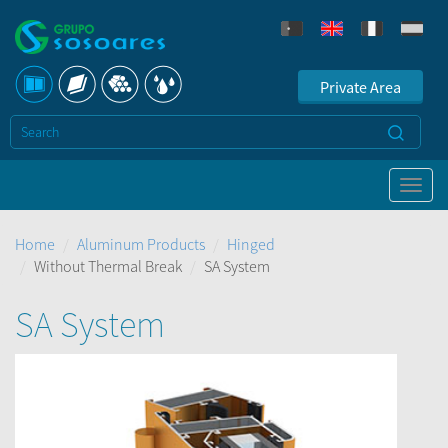
Private Area
Home
Aluminum Products
Hinged
Without Thermal Break
SA System
SA System