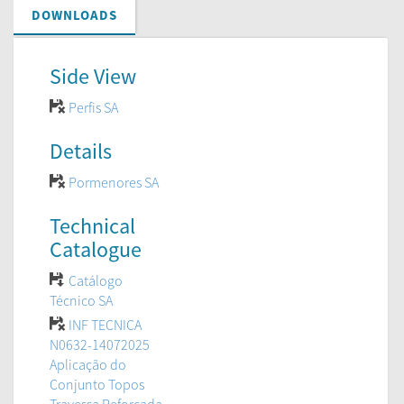
DOWNLOADS
Side View
Perfis SA
Details
Pormenores SA
Technical
Catalogue
Catálogo
Técnico SA
INF TECNICA
N0632-14072025
Aplicação do
Conjunto Topos