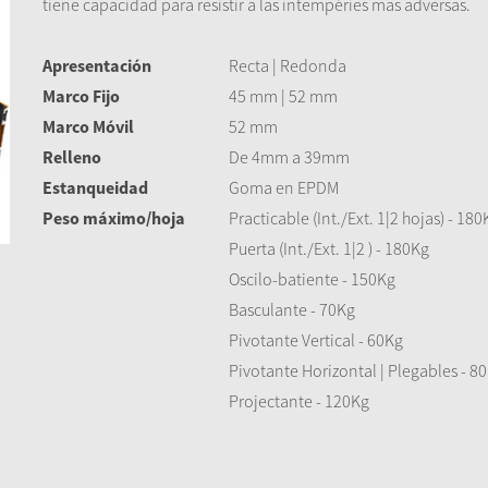
tiene capacidad para resistir a las intempéries mas adversas.
Apresentación
Recta | Redonda
Marco Fijo
45 mm | 52 mm
Marco Móvil
52 mm
Relleno
De 4mm a 39mm
Estanqueidad
Goma en EPDM
Peso máximo/hoja
Practicable (Int./Ext. 1|2 hojas) - 180
Puerta (Int./Ext. 1|2 ) - 180Kg
Oscilo-batiente - 150Kg
Basculante - 70Kg
Pivotante Vertical - 60Kg
Pivotante Horizontal | Plegables - 8
Projectante - 120Kg