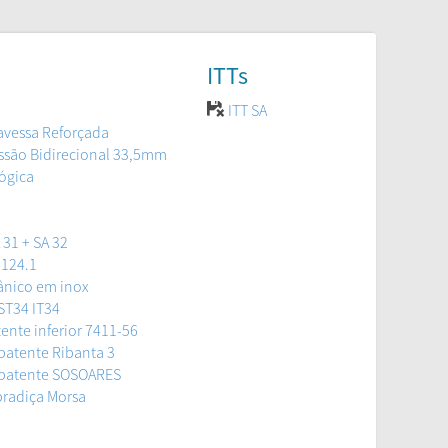
ITTs
ITT SA
avessa Reforçada
ssão Bidirecional 33,5mm
ógica
31 + SA 32
1124.1
ânico em inox
ST34 IT34
ente inferior 7411-56
batente Ribanta 3
-batente SOSOARES
bradiça Morsa