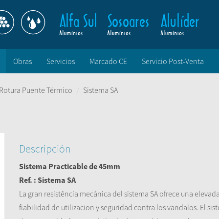
Obras
Servicios
Marcado CE
Servicio Post-Venta
 Rotura Puente Térmico
Sistema SA
Descripción
Sistema Practicable de 45mm
Ref. : Sistema SA
La gran resistência mecânica del sistema SA ofrece una elevad
fiabilidad de utilizacion y seguridad contra los vandalos. El si