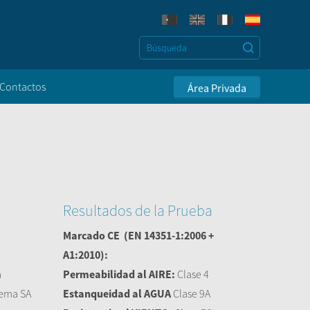
Contactos
Área Privada
Resultados de la Prueba
Marcado CE
(EN 14351-1:2006 +
A1:2010):
a
Permeabilidad al AIRE:
Clase 4
stema SA
Estanqueidad al AGUA
Clase 9A