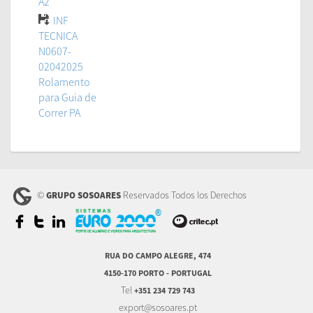
A2
INF
TECNICA
N0607-
02042025
Rolamento
para Guia de
Correr PA
©
Reservados Todos los Derechos
GRUPO SOSOARES
RUA DO CAMPO ALEGRE, 474
4150-170 PORTO - PORTUGAL
Tel
+351 234 729 743
export@sosoares.pt