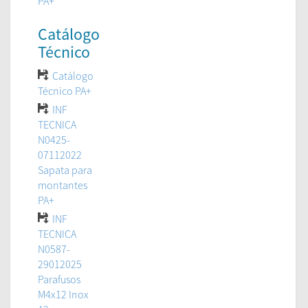
PA+
Catálogo
Técnico
Catálogo
Técnico PA+
INF
TECNICA
N0425-
07112022
Sapata para
montantes
PA+
INF
TECNICA
N0587-
29012025
Parafusos
M4x12 Inox