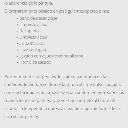
la aderencia
de la pintura.
El
pretratamiento
basado en
las
siguientes
operaciones
:
•
baño de desengrase
• Limpieza
actual
•
Decapado
• Limpieza
actual
•
La pasivación
•
Lave
con agua
• Lavado
con agua
desmineralizada
• Horno
de secado
Posteriormente
,
los
perfiles de aluminio
entrarán en
las
unidades de
pintura
en donde las partículas
de polvo cargadas
con
electricidad estática
,
se depositan
uniformemente sobre
las
superficies de los
perfiles
.
Una vez
transportado al
horno de
curado
,
la temperatura
que va a crear
una capa uniforme de
la
laca
en
los
perfiles
.