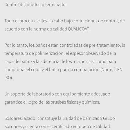
Control del producto terminado
:
Todo el proceso
se lleva a cabo
bajo condiciones de control
,
de
acuerdo con la
norma de calidad
QUALICOAT
.
Por lo tanto
,
los baños
están controladas
de pre
-
tratamiento
,
la
temperatura de polimerización
,
el espesor
observado
de
la
capa de barniz
y la aderencia
de los mismos
,
así como para
comprobar
el color
y el brillo
para la comparación
(
Normas
EN
ISO
)
.
Un soporte
de laboratorio con equipamiento
adecuado
garantice
el logro de
las pruebas
físicas y químicas.
Sosoares
lacado
,
constituye la unidad de
barnizado
Grupo
Sosoares
y
cuenta con el certificado
europeo de calidad