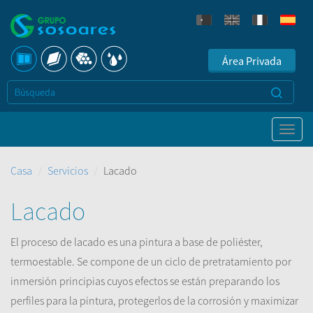
Área Privada
Casa
Servicios
Lacado
Lacado
El
proceso de lacado
es una pintura
a base de poliéster
,
termoestable
.
Se compone de
un ciclo de
pretratamiento
por
inmersión
principias
cuyos
efectos
se están preparando
los
perfiles
para la pintura,
protegerlos de
la corrosión
y maximizar