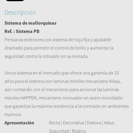
Descripción
Sistema de mallorquinas
Ref. : Sistema PB
Persianas exteriores
con sistema de
hoja fija
y ajustable
diseñado para permitir
el control de brillo
y aumentar la
seguridad
contra la
intrusión en
su morada
.
Único sistema
en el
mercado que ofrece
una garantía de 10
años para el
sistema con
laminas móviles
mecanismo
Kikau
,
aún
contando con
el mecanismo
para accionar las
laminas
móviles
HAPPEN
,
mecanismo innovador
en acero inoxidable
que garantiza
la máxima resistencia a
la corrosión en ambientes
marinos.
Apresentación
Recta | Decorativa | Dekora | Arkus
Seguridad | Rústica