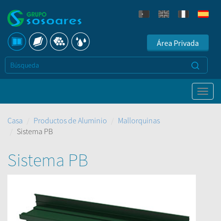
Área Privada
Casa
Productos de Aluminio
Mallorquinas
Sistema PB
Sistema PB