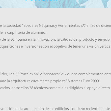
 de la sociedad "Sosoares Máquinas y Herramientas SA" en 26 de dic
e la carpintería de aluminio.
de la compañía en la innovación, la calidad del producto y servicio a
dquisiciones e inversiones con el objetivo de tener una visión vertic
lider, Lda.", "Portalex SA" y "Sosoares SA" - que se complementan entr
ara la arquitectura cuya marca propia es "Sistemas Euro 2000".
os, entre ellos 28 técnicos comerciales dirigidas al apoyo directo a
 evolución de la arquitectura de los edificios, concluyó recientement