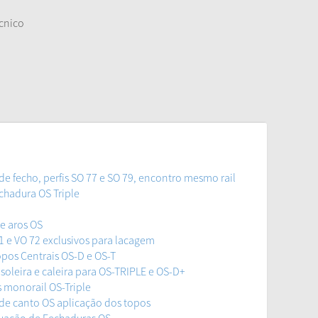
cnico
 fecho, perfis SO 77 e SO 79, encontro mesmo rail
hadura OS Triple
e aros OS
 e VO 72 exclusivos para lacagem
pos Centrais OS-D e OS-T
oleira e caleira para OS-TRIPLE e OS-D+
 monorail OS-Triple
de canto OS aplicação dos topos