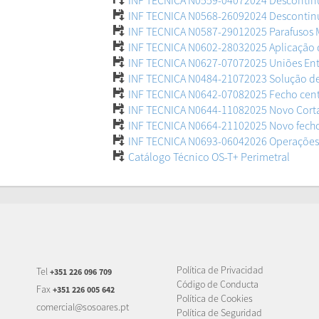
INF TECNICA N0559-04072024 Descontin
INF TECNICA N0568-26092024 Descontin
INF TECNICA N0587-29012025 Parafusos 
INF TECNICA N0602-28032025 Aplicação d
INF TECNICA N0627-07072025 Uniões Entr
INF TECNICA N0484-21072023 Solução de
INF TECNICA N0642-07082025 Fecho cent
INF TECNICA N0644-11082025 Novo Cort
INF TECNICA N0664-21102025 Novo fecho 
INF TECNICA N0693-06042026 Operações 
Catálogo Técnico OS-T+ Perimetral
Política de Privacidad
Tel
+351 226 096 709
Código de Conducta
Fax
+351 226 005 642
Política de Cookies
comercial@sosoares.pt
Política de Seguridad