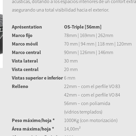
acústicas, dotando a los espacios interiores de un confort extra
asegurando una total visibilidad hacia el exterior.
Aprésentation
OS-Triple [56mm]
Marco fijo
78mm | 169mm | 262mm
Marco móvil
70 mm | 94 mm | 118 mm | 120mm
Marco central
90mm | 126mm | 146mm
Vista lateral
30 mm
Vista central
20 mm
Vistas superior e inferior
6 mm
Relleno
22mm – com el perfile VO 83
42mm – com el perfile VO 84
56mm – con poliamida
(vidrios templados)
Peso máximo/hoja *
1000Kg (con motorización)
Área máxima/hoja *
14,00m²