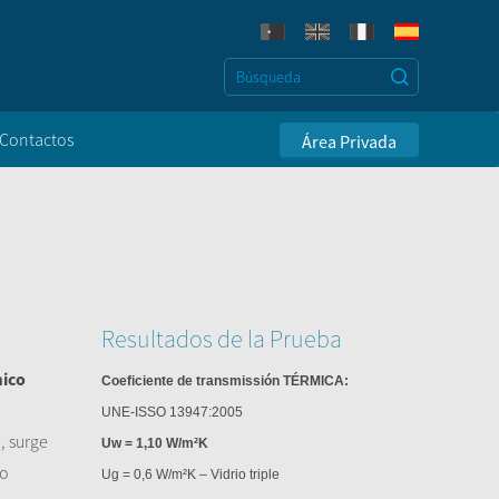
Contactos
Área Privada
Resultados de la Prueba
mico
Coeficiente de transmissión TÉRMICA:
UNE-ISSO 13947:2005
, surge
Uw = 1,10 W/m²K
mo
Ug = 0,6 W/m²K – Vidrio triple