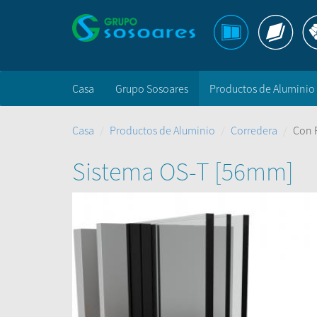
Casa
Grupo Sosoares
Productos de Aluminio
Casa
Productos de Aluminio
Corredera
Con 
Sistema OS-T [56mm]