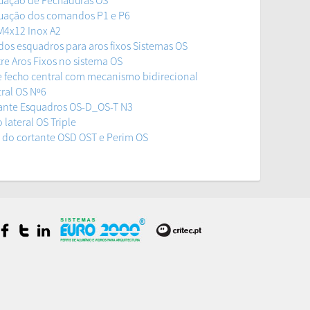
uação de Fechaduras OS
uação dos comandos P1 e P6
M4x12 Inox A2
os esquadros para aros fixos Sistemas OS
e Aros Fixos no sistema OS
 fecho central com mecanismo bidirecional
ral OS Nº6
ante Esquadros OS-D_OS-T N3
lateral OS Triple
do cortante OSD OST e Perim OS