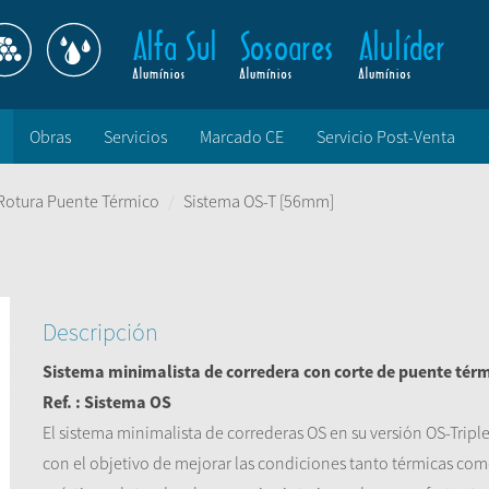
Obras
Servicios
Marcado CE
Servicio Post-Venta
Rotura Puente Térmico
Sistema OS-T [56mm]
Descripción
Sistema minimalista de corredera con corte de puente tér
Ref. : Sistema OS
El sistema minimalista de correderas OS en su versión OS-Triple
con el objetivo de mejorar las condiciones tanto térmicas co