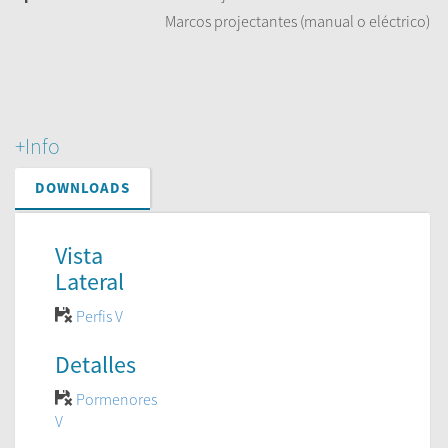
Marcos projectantes (manual o eléctrico)
+Info
DOWNLOADS
Vista
Lateral
Perfis V
Detalles
Pormenores
V