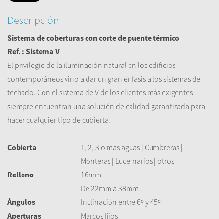
Descripción
Sistema de coberturas con corte de puente térmico
Ref. : Sistema V
El privilegio de
la iluminación
natural en los edificios
contemporáneos
vino a dar
un gran énfasis
a
los
sistemas de
techado
.
Con el sistema de
V
de los
clientes
más exigentes
siempre encuentran
una solución de calidad
garantizada
para
hacer
cualquier tipo de
cubierta.
Cobierta
1, 2, 3 o mas aguas | Cumbreras |
Monteras | Lucernarios | otros
Relleno
16mm
De 22mm a 38mm
Ángulos
Inclinación entre 6º y 45º
Aperturas
Marcos fijos