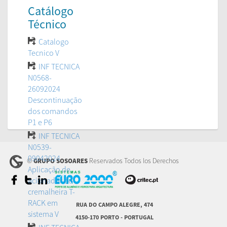
Catálogo
Técnico
Catalogo
Tecnico V
INF TECNICA
N0568-
26092024
Descontinuação
dos comandos
P1 e P6
INF TECNICA
N0539-
09042024
©
Reservados Todos los Derechos
GRUPO SOSOARES
Aplicação de
acionador de
cremalheira T-
RACK em
RUA DO CAMPO ALEGRE, 474
sistema V
4150-170 PORTO - PORTUGAL