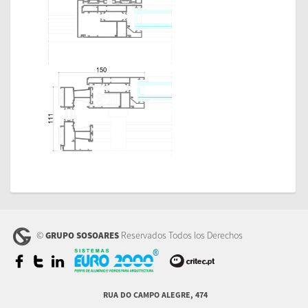
Catálogo
Técnico
Catálogo
Técnico PE+
INF TECNICA
N0594-27022025
Alteração da
Ferragem
Elevatória
INF TECNICA
N0398.4-26052022
Ferragem
Elevatória LS 400
©
Reservados Todos los Derechos
GRUPO SOSOARES
ITTs
ITT PE+
Resumos PE+ -
RUA DO CAMPO ALEGRE, 474
Francês