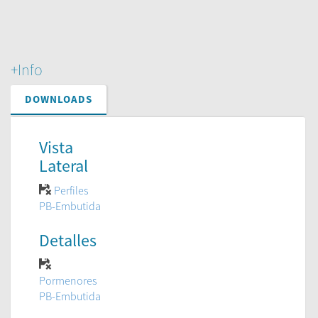
+Info
DOWNLOADS
Vista
Lateral
Perfiles
PB-Embutida
Detalles
Pormenores
PB-Embutida