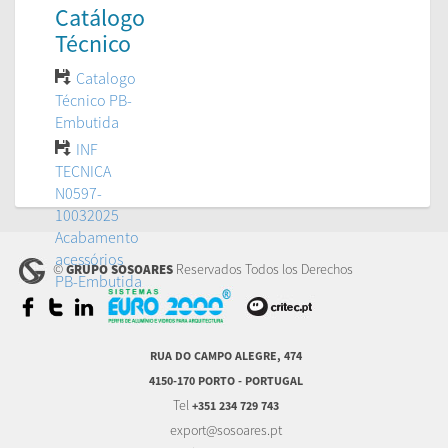
Catálogo
Técnico
Catalogo
Técnico PB-
Embutida
INF
TECNICA
N0597-
10032025
Acabamento
acessórios
©
Reservados Todos los Derechos
GRUPO SOSOARES
PB-Embutida
RUA DO CAMPO ALEGRE, 474
4150-170 PORTO - PORTUGAL
Tel
+351 234 729 743
export@sosoares.pt