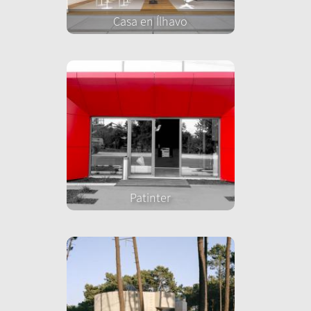
Casa en Ílhavo
Patinter