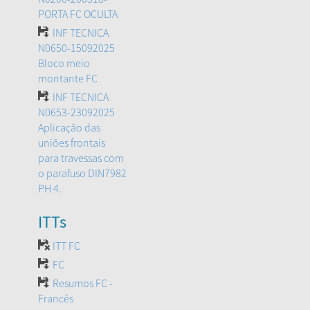
PORTA FC OCULTA
INF TECNICA
N0650-15092025
Bloco meio
montante FC
INF TECNICA
N0653-23092025
Aplicação das
uniões frontais
para travessas com
o parafuso DIN7982
PH 4.
ITTs
ITT FC
FC
Resumos FC -
Francês