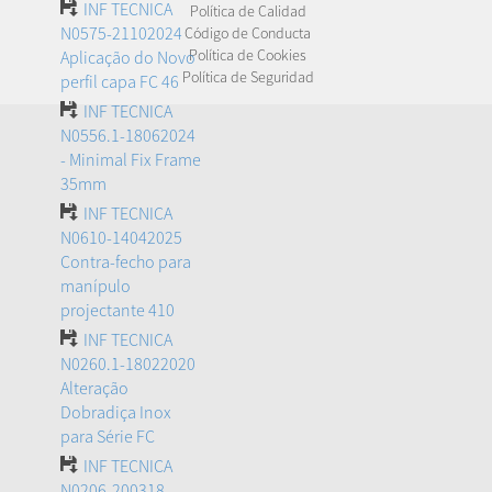
INF TECNICA
Política de Calidad
N0575-21102024
Código de Conducta
Política de Cookies
Aplicação do Novo
Política de Seguridad
perfil capa FC 46
INF TECNICA
N0556.1-18062024
- Minimal Fix Frame
35mm
INF TECNICA
N0610-14042025
Contra-fecho para
manípulo
projectante 410
INF TECNICA
N0260.1-18022020
Alteração
Dobradiça Inox
para Série FC
INF TECNICA
N0206-200318-