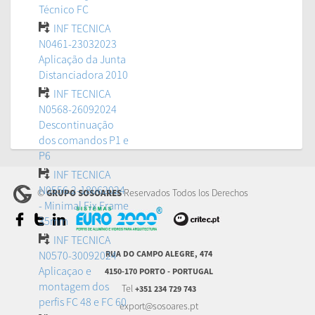
Técnico FC
INF TECNICA
N0461-23032023
Aplicação da Junta
Distanciadora 2010
INF TECNICA
N0568-26092024
Descontinuação
dos comandos P1 e
P6
INF TECNICA
N0556.2-18062024
©
Reservados Todos los Derechos
GRUPO SOSOARES
- Minimal Fix Frame
35mm
INF TECNICA
N0570-30092024
RUA DO CAMPO ALEGRE, 474
Aplicaçao e
4150-170 PORTO - PORTUGAL
montagem dos
Tel
+351 234 729 743
perfis FC 48 e FC 60
export@sosoares.pt