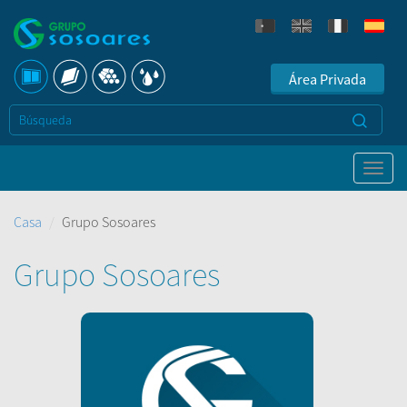
Área Privada
Casa
Grupo Sosoares
Grupo Sosoares