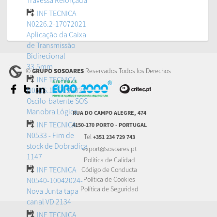
Travessa Reforçada
INF TECNICA
N0226.2-17072021
Aplicação da Caixa
de Transmissão
Bidirecional
33,5mm
©
Reservados Todos los Derechos
GRUPO SOSOARES
INF TECNICA
N0516.1-07122023
Oscilo-batente SOS
Manobra Lógica
RUA DO CAMPO ALEGRE, 474
INF TECNICA
4150-170 PORTO - PORTUGAL
N0533 - Fim de
Tel
+351 234 729 743
stock de Dobradiça
export@sosoares.pt
1147
Política de Calidad
INF TECNICA
Código de Conducta
Política de Cookies
N0540-10042024-
Política de Seguridad
Nova Junta tapa
canal VD 2134
INF TECNICA