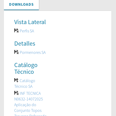
DOWNLOADS
Vista Lateral
Perfis SA
Detalles
Pormenores SA
Catálogo
Técnico
Catálogo
Técnico SA
INF TECNICA
N0632-14072025
Aplicação do
Conjunto Topos