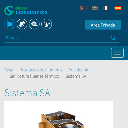
Área Privada
Casa
Productos de Aluminio
Practicable
Sin Rotura Puente Térmico
Sistema SA
Sistema SA