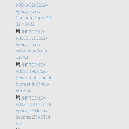
N0548-02052024
Aplicação do
Conjunto Topos SA
31 + SA 32
INF TECNICA
N0551-31052024
Aplicação do
Acionador Oculto
1124.1
INF TECNICA
N0592-19022025
Descontinuação de
barra anti-pânico
em inox
INF TECNICA
N0234.1-31012019
Aplicação Novas
Soleiras LT34 ST34
IT34