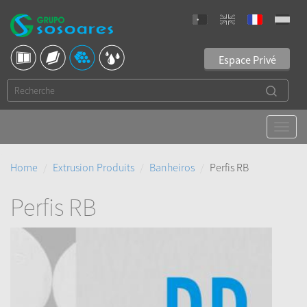
Espace Privé
Home
Extrusion Produits
Banheiros
Perfis RB
Perfis RB