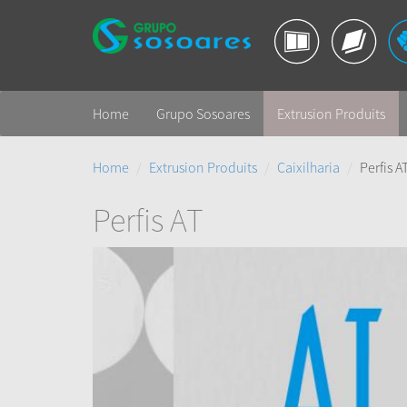
Home
Grupo Sosoares
Extrusion Produits
Home
Extrusion Produits
Caixilharia
Perfis A
Perfis AT