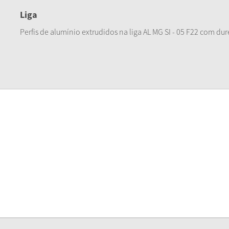
Liga
Perfis de alumínio extrudidos na liga AL MG SI - 05 F22 com dur