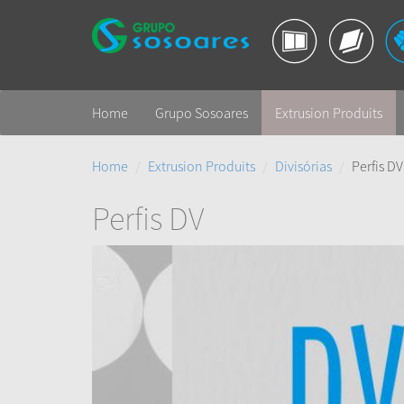
Home
Grupo Sosoares
Extrusion Produits
Home
Extrusion Produits
Divisórias
Perfis DV
Perfis DV