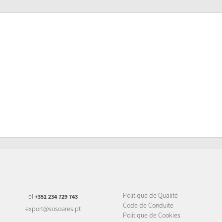
Politique de Qualité
Tel
+351 234 729 743
Code de Conduite
export@sosoares.pt
Politique de Cookies