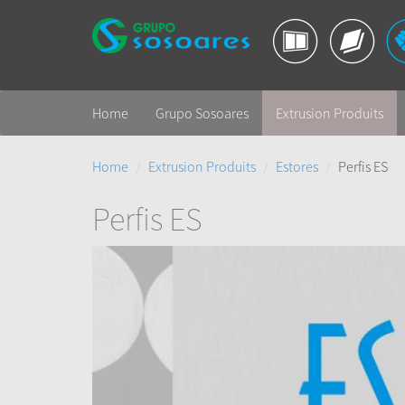
Home
Grupo Sosoares
Extrusion Produits
Home
Extrusion Produits
Estores
Perfis ES
Perfis ES