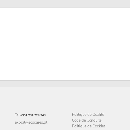
Politique de Qualité
Tel
+351 234 729 743
Code de Conduite
export@sosoares.pt
Politique de Cookies