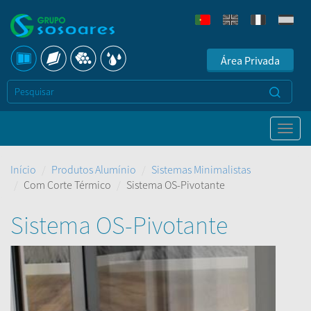
Área Privada
Início
Produtos Alumínio
Sistemas Minimalistas
Com Corte Térmico
Sistema OS-Pivotante
Sistema OS-Pivotante