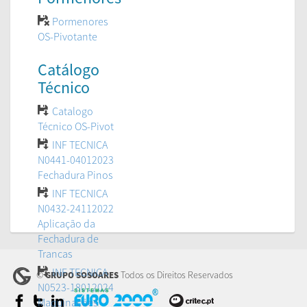
Pormenores
OS-Pivotante
Catálogo
Técnico
Catalogo
Técnico OS-Pivot
INF TECNICA
N0441-04012023
Fechadura Pinos
INF TECNICA
N0432-24112022
Aplicação da
Fechadura de
Trancas
INF TECNICA
©
Todos os Direitos Reservados
GRUPO SOSOARES
N0523-18012024
Maquinações