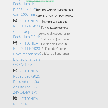
Fechadura de
pinos OS-Pivot
RUA DO CAMPO ALEGRE, 474
com 1600mm
4150-170 PORTO - PORTUGAL
INF TECNICA
Tel
+351 234 729 740
N0501-12102023
Fax
+351 226 005 642
Cilindros para
comercial@sosoares.pt
Fechadura Elétrica
Política da Qualidade
INF TECNICA
Política de Conduta
N0502-11102023
Política de Cookies
Novo mecanismo
Política de Segurança
bidirecional para
OS PIVOT CE
INF TECNICA
N0625-02072025
Descontinuação
da Fita Led IP68
24V-14,4W (1M)
INF TECNICA
N0309.1-