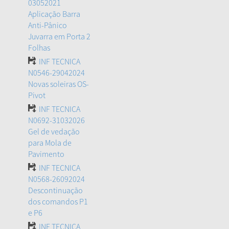
03052021
Aplicação Barra
Anti-Pânico
Juvarra em Porta 2
Folhas
INF TECNICA
N0546-29042024
Novas soleiras OS-
Pivot
INF TECNICA
N0692-31032026
Gel de vedação
para Mola de
Pavimento
INF TECNICA
N0568-26092024
Descontinuação
dos comandos P1
e P6
INF TECNICA