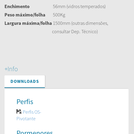
Enchimento
56mm (vidros temperados)
Peso
máximo/folha
500Kg
Largura
máxima/folha
1500mm (outras dimensões,
consultar Dep. Técnico)
+Info
DOWNLOADS
Perfis
Perfis OS-
Pivotante
Pormenores