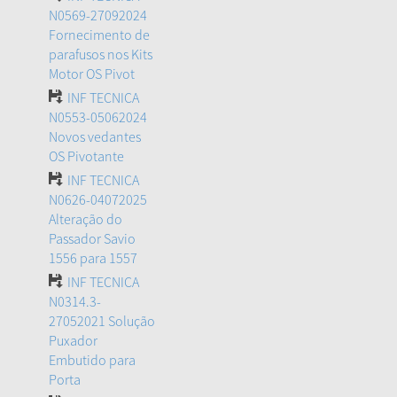
N0569-27092024
Fornecimento de
parafusos nos Kits
Motor OS Pivot
INF TECNICA
N0553-05062024
Novos vedantes
OS Pivotante
INF TECNICA
N0626-04072025
Alteração do
Passador Savio
1556 para 1557
INF TECNICA
N0314.3-
27052021 Solução
Puxador
Embutido para
Porta