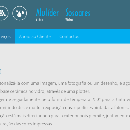
rviços
Apoio ao Cliente
Contactos
a
rsonalizá-la com uma imagem, uma fotografia ou um desenho, é ago
 base cerâmica no vidro, através de uma plotter.
gem e seguidamente pelo forno de têmpera a 750° para a tinta vit
permitindo deste modo a exposição das superfícies pintadas a fatores
zação está mais direcionada para o exterior pois permite, juntament
eração das cores impressas.