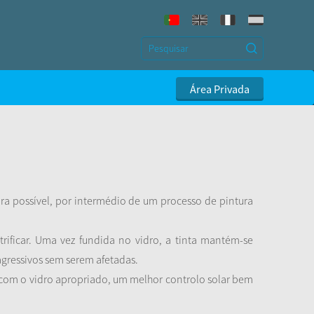
Área Privada
ra possível, por intermédio de um processo de pintura
rificar. Uma vez fundida no vidro, a tinta mantém-se
 agressivos sem serem afetadas.
e com o vidro apropriado, um melhor controlo solar bem