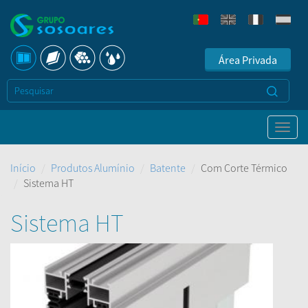
Área Privada
Início
Produtos Alumínio
Batente
Com Corte Térmico
Sistema HT
Sistema HT