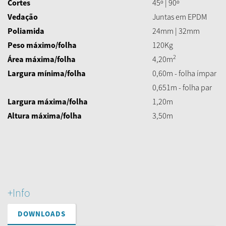
Cortes
45º | 90º
Vedação
Juntas em EPDM
Poliamida
24mm | 32mm
Peso máximo/folha
120Kg
2
Área máxima/folha
4,20m
Largura mínima/folha
0,60m - folha ímpar
0,651m - folha par
Largura máxima/folha
1,20m
Altura máxima
/folha
3,50m
+Info
DOWNLOADS