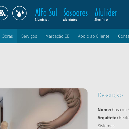
Obras
Serviços
Marcação CE
Apoio ao Cliente
Conta
Descrição
Nome:
Casa na 
Arquiteto:
Reale
Sistemas: