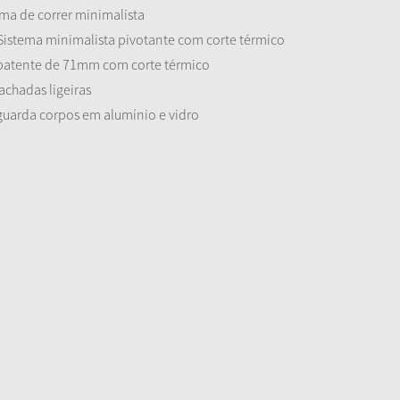
ema de correr minimalista
Sistema minimalista pivotante com corte térmico
 batente de 71mm com corte térmico
achadas ligeiras
guarda corpos em alumínio e vidro