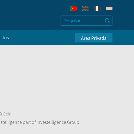
ctos
Área Privada
Suécia
stelligence part of Investelligence Group