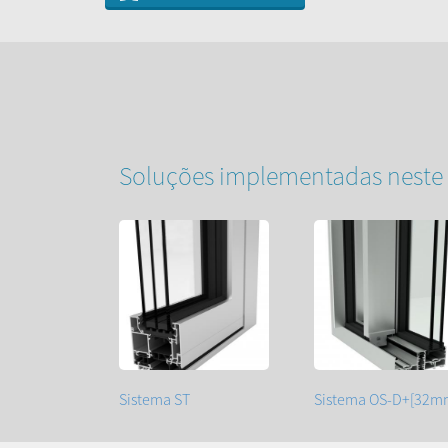
Soluções implementadas neste 
Sistema ST
Sistema OS-D+[32m