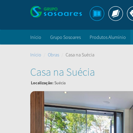
Início
Grupo Sosoares
Produtos Alumínio
Início
Obras
Casa na Suécia
Casa na Suécia
Localização:
Suécia