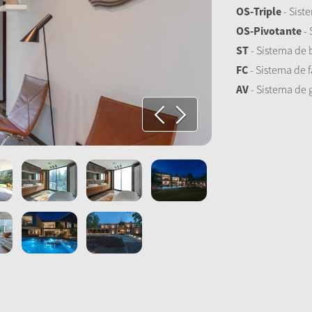
OS-Triple
- Sist
OS-Pivotante
- 
ST
- Sistema de
FC
- Sistema de f
AV
- Sistema de 