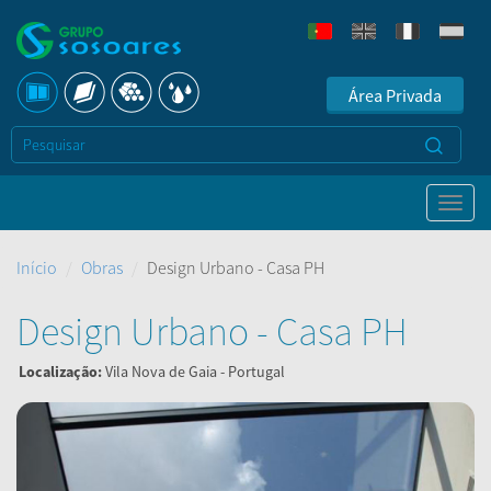
Área Privada
Início
Obras
Design Urbano - Casa PH
Design Urbano - Casa PH
Localização:
Vila Nova de Gaia - Portugal