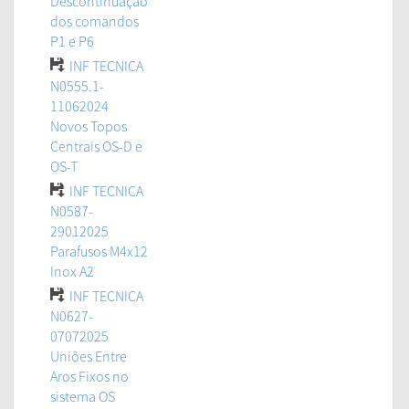
Descontinuação
dos comandos
P1 e P6
INF TECNICA
N0555.1-
11062024
Novos Topos
Centrais OS-D e
OS-T
INF TECNICA
N0587-
29012025
Parafusos M4x12
Inox A2
INF TECNICA
N0627-
07072025
Uniões Entre
Aros Fixos no
sistema OS