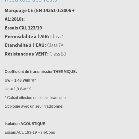
Marquage CE
(EN 14351-1:2006 +
A1:2010):
Essais CXL 123/19
Perméabilité à l’AIR:
Class 4
Etanchéité à l’EAU:
Class 7A
Résistance au VENT:
Class B3
Coefficient de transmissionTHERMIQUE:
Uw = 1,48 W/m²K*
Ug = 1,0 W/m²K
*
Calcul effectué en considérant une
typologie avec un seuil traditionnel
Isolation ACOUSTIQUE:
Essais ACL 193-19 – iTeCons