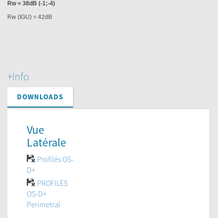
Rw = 38dB (-1;-4)
Rw (IGU) = 42dB
+Info
DOWNLOADS
Vue
Latérale
Profilés OS-
D+
PROFILÉS
OS-D+
Perimetral