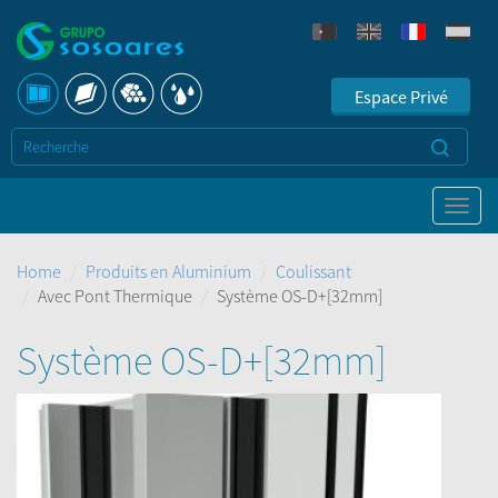
Espace Privé
Home
Produits en Aluminium
Coulissant
Avec Pont Thermique
Système OS-D+[32mm]
Système OS-D+[32mm]