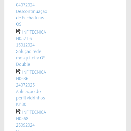
04072024
Descontinuação
de Fechaduras
OS
INF TECNICA
N0521.6-
16012024
Solução rede
mosquiteira OS
Double
INF TECNICA
N0636-
24072025
Aplicação do
perfil vidrinhos
KY 30
INF TECNICA
N0568-
26092024