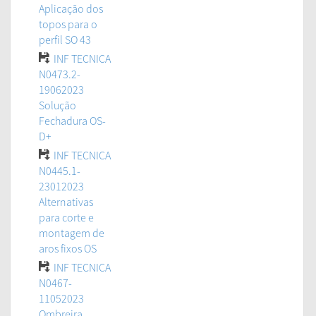
Aplicação dos
topos para o
perfil SO 43
INF TECNICA
N0473.2-
19062023
Solução
Fechadura OS-
D+
INF TECNICA
N0445.1-
23012023
Alternativas
para corte e
montagem de
aros fixos OS
INF TECNICA
N0467-
11052023
Ombreira