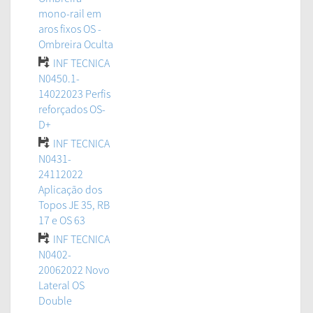
mono-rail em
aros fixos OS -
Ombreira Oculta
INF TECNICA
N0450.1-
14022023 Perfis
reforçados OS-
D+
INF TECNICA
N0431-
24112022
Aplicação dos
Topos JE 35, RB
17 e OS 63
INF TECNICA
N0402-
20062022 Novo
Lateral OS
Double