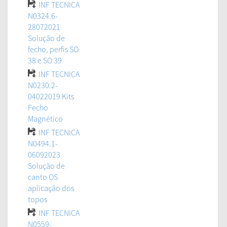
INF TECNICA
N0324.6-
28072021
Solução de
fecho, perfis SO
38 e SO 39
INF TECNICA
N0230.2-
04022019 Kits
Fecho
Magnético
INF TECNICA
N0494.1-
06092023
Solução de
canto OS
aplicação dos
topos
INF TECNICA
N0559-