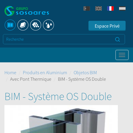
Espace Privé
Home
Produits en Aluminium
Objetos BIM
Avec Pont Thermique
BIM - Système OS Double
BIM - Système OS Double