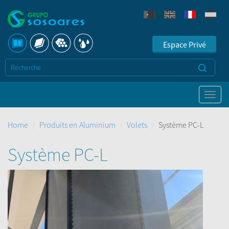
Espace Privé
Home
Produits en Aluminium
Volets
Système PC-L
Système PC-L