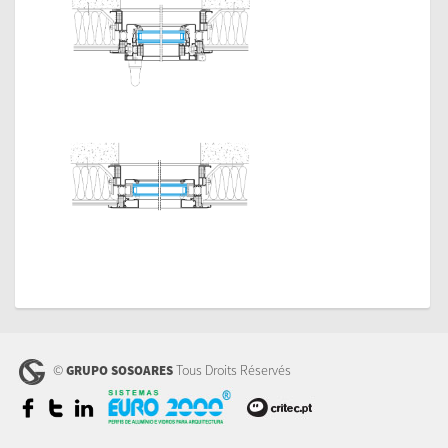
Pormenores
OT
Catalogue
Technique
Catálogo
Técnico OT
INF TECNICA
N0665-
22102025
Cilindros 60-30
ITTs
ITT OT
©
Tous Droits Réservés
GRUPO SOSOARES