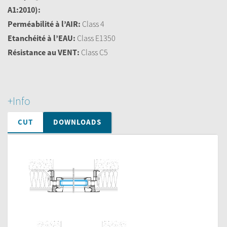
A1:2010):
Perméabilité à l’AIR:
Class 4
Etanchéité à l’EAU:
Class E1350
Résistance au VENT:
Class C5
+Info
CUT
DOWNLOADS
Vue
Latérale
Perfis OT
Détails