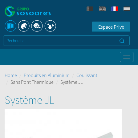
Espace Privé
Home
Produits en Aluminium
Coulissant
Sans Pont Thermique
Système JL
Système JL