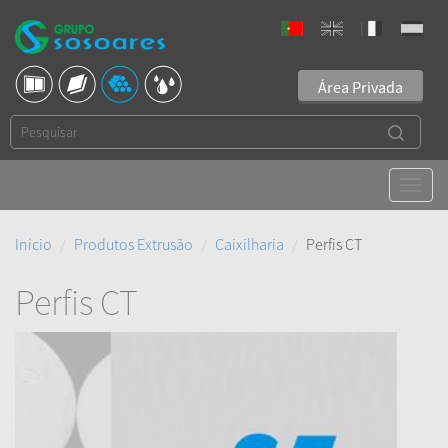
Área Privada
Início
Produtos Extrusão
Caixilharia
Perfis CT
Perfis CT