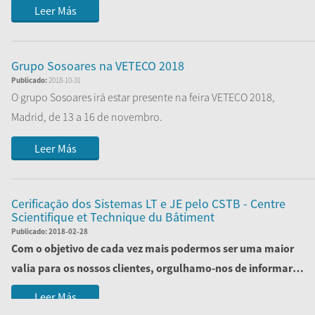
Leer Más
Grupo Sosoares na VETECO 2018
Publicado:
2018-10-31
O grupo Sosoares irá estar presente na feira VETECO 2018,
Madrid, de 13 a 16 de novembro.
Visite-nos no nosso stand, localizado no
...
Leer Más
Cerificação dos Sistemas LT e JE pelo CSTB - Centre
Scientifique et Technique du Bâtiment
Publicado:
2018-02-28
Com o objetivo de cada vez mais podermos ser uma maior
valia para os nossos clientes, orgulhamo-nos de informar
que concluímos com sucesso a certi...
Leer Más