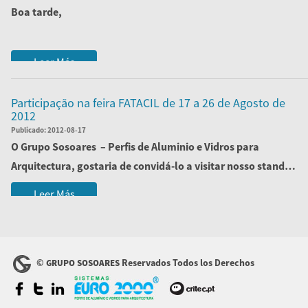
Boa tarde,
É com todo o prazer que o/os convidamos a visitar o
Leer Más
evento
Pr...
Participação na feira FATACIL de 17 a 26 de Agosto de
2012
Publicado:
2012-08-17
O
Grupo Sosoares
– Perfis de Aluminio e Vidros para
Arquitectura, gostaria de convidá-lo a visitar nosso stand
na Feira ...
Leer Más
©
Reservados Todos los Derechos
GRUPO SOSOARES