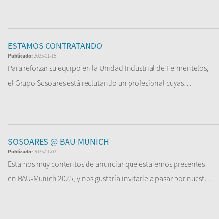
...
Leer Más
ESTAMOS CONTRATANDO
Publicado:
2025-01-15
Para reforzar su equipo en la Unidad Industrial de Fermentelos,
el Grupo Sosoares está reclutando un profesional cuyas
principales respo...
Leer Más
SOSOARES @ BAU MUNICH
Publicado:
2025-01-02
Estamos muy contentos de anunciar que estaremos presentes
en BAU-Munich 2025, y nos gustaría invitarle a pasar por nuestro
stand en B1 H...
Leer Más