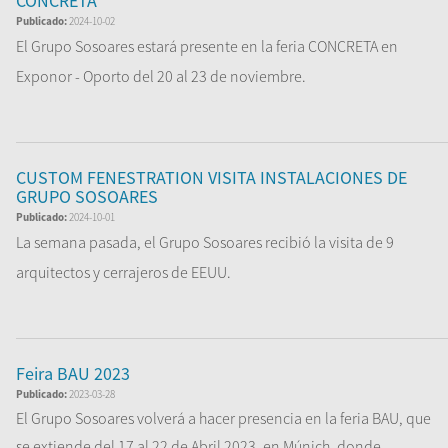
CONCRETA
Publicado:
2024-10-02
El Grupo Sosoares estará presente en la feria CONCRETA en
Exponor - Oporto del 20 al 23 de noviembre.
L...
CUSTOM FENESTRATION VISITA INSTALACIONES DE
Leer Más
GRUPO SOSOARES
Publicado:
2024-10-01
La semana pasada, el Grupo Sosoares recibió la visita de 9
arquitectos y cerrajeros de EEUU.
La gira, o...
Feira BAU 2023
Leer Más
Publicado:
2023-03-28
El Grupo Sosoares volverá a hacer presencia en la feria BAU, que
se extiende del 17 al 22 de Abril 2023, en Múnich, donde