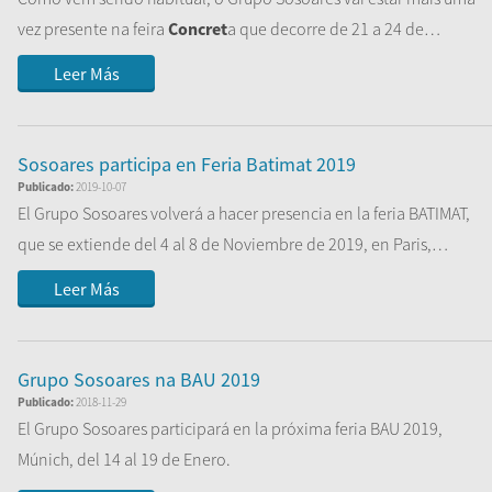
vez presente na feira
Concret
a que decorre de 21 a 24 de
Novembro de...
Leer Más
Sosoares participa en Feria Batimat 2019
Publicado:
2019-10-07
El Grupo Sosoares volverá a hacer presencia en la feria BATIMAT,
que se extiende del 4 al 8 de Noviembre de 2019, en Paris,
donde presentará sus ...
Leer Más
Grupo Sosoares na BAU 2019
Publicado:
2018-11-29
El Grupo Sosoares participará en la próxima feria BAU 2019,
Múnich, del 14 al 19 de Enero.
Os esperamos en nuestro stand, Pabellón B1-St...