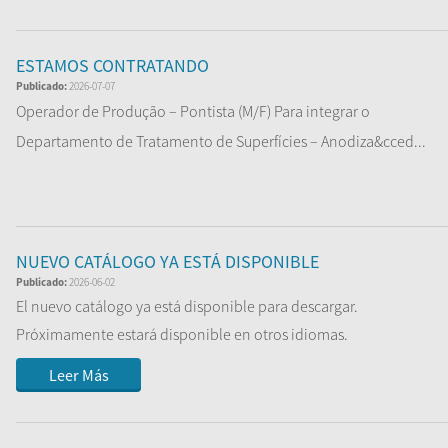
¡Volveremos el 31 de ...
Leer Más
ESTAMOS CONTRATANDO
Publicado:
2026-07-07
Operador de Produção – Pontista (M/F) Para integrar o
Departamento de Tratamento de Superfícies – Anodiza&cced...
Leer Más
NUEVO CATÁLOGO YA ESTÁ DISPONIBLE
Publicado:
2026-06-02
El nuevo catálogo ya está disponible para descargar.
Próximamente estará disponible en otros idiomas.
Leer Más