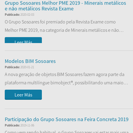
Grupo Sosoares Melhor PME 2019 - Minerais metálicos
e não metálicos Revista Exame
Publicado:
2020-02-03
O Grupo Sosoares foi premiado pela Revista Exame como
Melhor PME 2019, na categoria de Minerais metálicos e não
metálicos.
Leer Más
Modelos BIM Sosoares
Publicado:
2020-01-21
A nova geração de objetos BIM Sosoares fazem agora parte da
plataforma multilíngue bimobject®, possibilitando uma maior
acessibilidade a toda a...
Leer Más
Participação do Grupo Sosoares na Feira Concreta 2019
Publicado:
2019-11-06
Como vem sendo habitual, o Grupo Sosoares vai estar mais uma